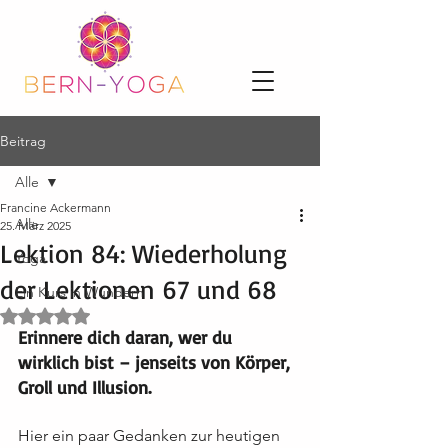
Beitrag
Alle
Francine Ackermann
Alle
25. März 2025
Lektion 84: Wiederholung
Yoga
der Lektionen 67 und 68
Ein Kurs in Wundern
Mit NaN von 5 Sternen bewertet.
Erinnere dich daran, wer du 
wirklich bist – jenseits von Körper, 
Groll und Illusion.
Hier ein paar Gedanken zur heutigen 