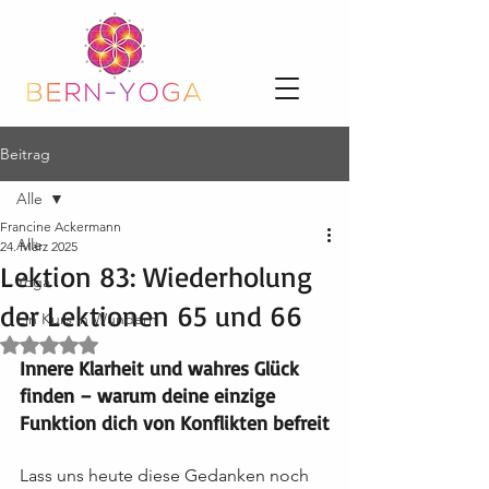
Beitrag
Alle
Francine Ackermann
Alle
24. März 2025
Lektion 83: Wiederholung
Yoga
der Lektionen 65 und 66
Ein Kurs in Wundern
Mit NaN von 5 Sternen bewertet.
Innere Klarheit und wahres Glück 
finden – warum deine einzige 
Funktion dich von Konflikten befreit
Lass uns heute diese Gedanken noch 