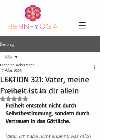
Beitrag
Alle
Francine Ackermann
Alle
17. Nov. 2025
LEKTION 321: Vater, meine
Yoga
Freiheit ist in dir allein
Ein Kurs in Wundern
Mit NaN von 5 Sternen bewertet.
Freiheit entsteht nicht durch 
Selbstbestimmung, sondern durch 
Vertrauen in das Göttliche.
Vater, ich habe nicht erkannt, was mich 