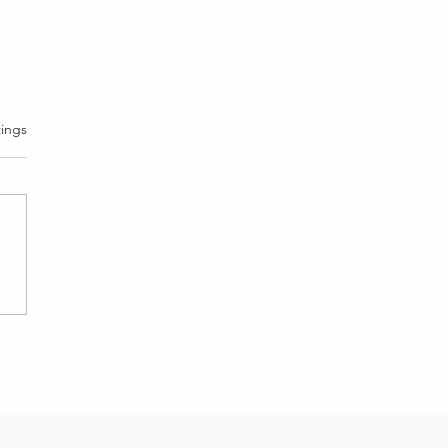
rtet.
ings
on 48: Es gibt nichts zu
hten