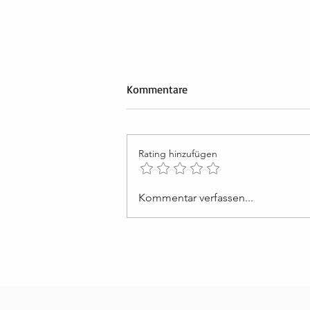
Kommentare
Rating hinzufügen
Lektion 50: Ich werde von der
Kommentar verfassen...
Liebe Gottes erhalten