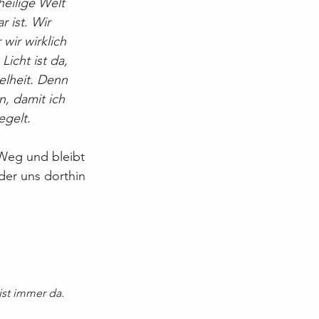
heilige Welt 
 ist. Wir 
wir wirklich 
icht ist da, 
elheit. Denn 
, damit ich 
egelt.
 Weg und bleibt 
 der uns dorthin 
ist immer da.