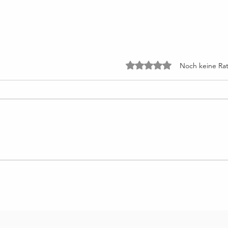
Mit 0 von 5 Sternen bewe
Noch keine Rat
Lektion 49: Die Stimme Gottes
Lekti
spricht den ganzen Tag zu mir
fürc