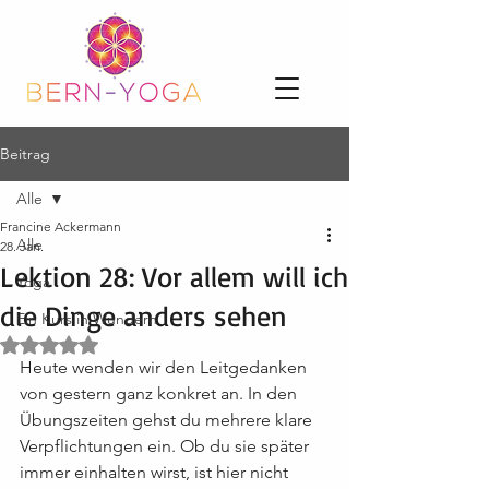
Beitrag
Alle
Francine Ackermann
Alle
28. Jan.
Lektion 28: Vor allem will ich
Yoga
die Dinge anders sehen
Ein Kurs in Wundern
Mit NaN von 5 Sternen bewertet.
Heute wenden wir den Leitgedanken 
von gestern ganz konkret an. In den 
Übungszeiten gehst du mehrere klare 
Verpflichtungen ein. Ob du sie später 
immer einhalten wirst, ist hier nicht 