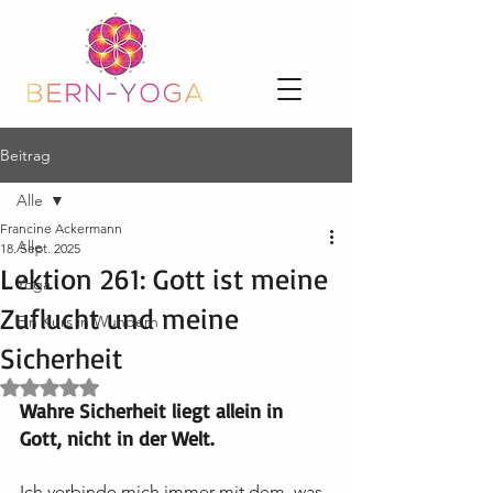
Beitrag
Alle
Francine Ackermann
Alle
18. Sept. 2025
Lektion 261: Gott ist meine
Yoga
Zuflucht und meine
Ein Kurs in Wundern
Sicherheit
Mit NaN von 5 Sternen bewertet.
Wahre Sicherheit liegt allein in 
Gott, nicht in der Welt.
Ich verbinde mich immer mit dem, was 