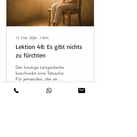
nur dieser Teil...
17. Feb. 2026
∙
1
Min.
Lektion 48: Es gibt nichts
zu fürchten
Der heutige Leitgedanke
beschreibt eine Tatsache.
Für jemanden, der an
Illusionen glaubt, wirkt sie
nicht wie eine Tatsache –
doch Illusionen sind nicht
wirklich. In Wahrheit gibt
es nichts zu fürchten. Das
4
0
ist an sich leicht zu
verstehen. Schwer
erscheint es nur dem, der
an Illusionen festhalten