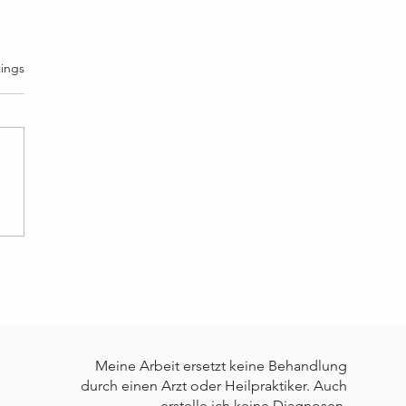
rtet.
ings
on 48: Es gibt nichts zu
hten
Meine Arbeit ersetzt keine Behandlung
durch einen Arzt oder Heilpraktiker. Auch
erstelle ich keine Diagnosen.