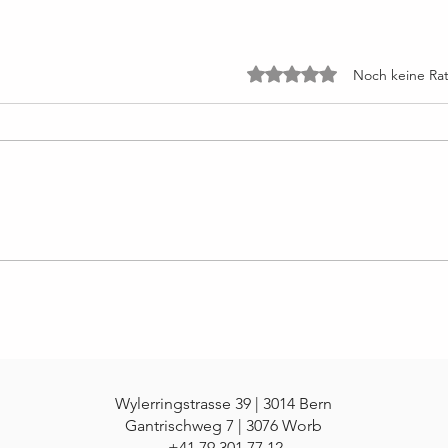
Mit 0 von 5 Sternen bewe
Noch keine Rat
Lektion 49: Die Stimme Gottes
Lekti
spricht den ganzen Tag zu mir
fürc
Wylerringstrasse 39 | 3014 Bern
Gantrischweg 7 | 3076 Worb
+41 79 301 77 12