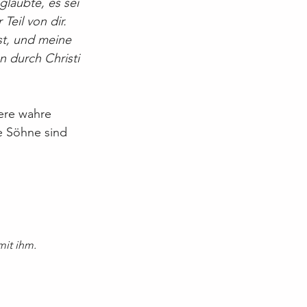
glaubte, es sei 
eil von dir. 
st, und meine 
 durch Christi 
sere wahre 
ne Söhne sind 
mit ihm.