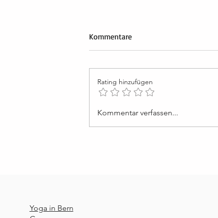
Kommentare
Rating hinzufügen
Lektion 50: Ich werde von der
Kommentar verfassen...
Liebe Gottes erhalten
Yoga in Bern