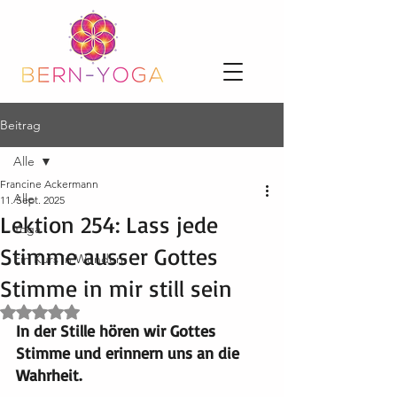
Beitrag
Alle
Francine Ackermann
Alle
11. Sept. 2025
Lektion 254: Lass jede
Yoga
Stimme ausser Gottes
Ein Kurs in Wundern
Stimme in mir still sein
Mit NaN von 5 Sternen bewertet.
In der Stille hören wir Gottes 
Stimme und erinnern uns an die 
Wahrheit.