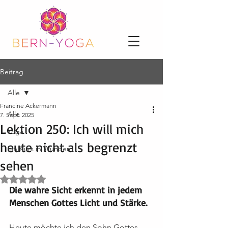
Beitrag
Alle
Francine Ackermann
Alle
7. Sept. 2025
Lektion 250: Ich will mich
Yoga
heute nicht als begrenzt
Ein Kurs in Wundern
sehen
Mit NaN von 5 Sternen bewertet.
Die wahre Sicht erkennt in jedem 
Menschen Gottes Licht und Stärke.
Heute möchte ich den Sohn Gottes 