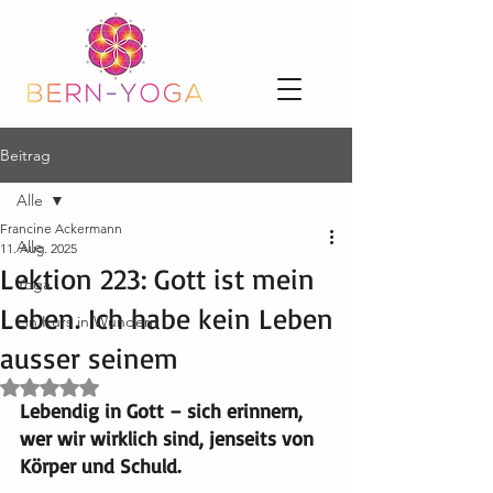
Beitrag
Alle
Francine Ackermann
Alle
11. Aug. 2025
Lektion 223: Gott ist mein
Yoga
Leben. Ich habe kein Leben
Ein Kurs in Wundern
ausser seinem
Mit NaN von 5 Sternen bewertet.
Lebendig in Gott – sich erinnern, 
wer wir wirklich sind, jenseits von 
Körper und Schuld.