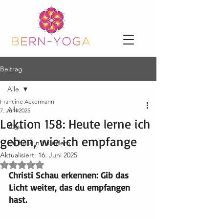
Beitrag
Alle
Francine Ackermann
Alle
7. Juni 2025
Lektion 158: Heute lerne ich
Yoga
geben, wie ich empfange
Ein Kurs in Wundern
Aktualisiert:
16. Juni 2025
Mit NaN von 5 Sternen bewertet.
Christi Schau erkennen: Gib das 
Licht weiter, das du empfangen 
hast.