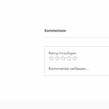
Kommentare
Rating hinzufügen
Lektion 50: Ich werde von der
Kommentar verfassen...
Liebe Gottes erhalten