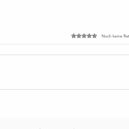
Mit 0 von 5 Sternen bewe
Noch keine Rat
Lektion 49: Die Stimme Gottes
Lekti
spricht den ganzen Tag zu mir
fürc