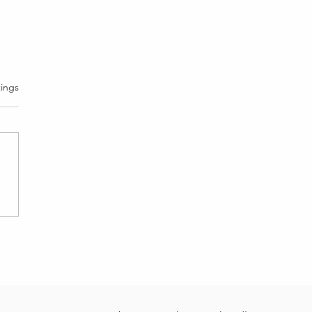
rtet.
ings
on 48: Es gibt nichts zu
hten