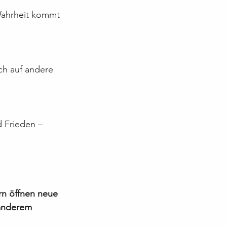
Wahrheit kommt 
uch auf andere 
 Frieden – 
rn öffnen neue 
 anderem 