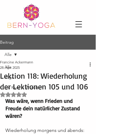
Beitrag
Alle
Francine Ackermann
Alle
28. Apr. 2025
Lektion 118: Wiederholung
Yoga
der Lektionen 105 und 106
Ein Kurs in Wundern
Mit NaN von 5 Sternen bewertet.
Was wäre, wenn Frieden und 
Freude dein natürlicher Zustand 
wären?
Wiederholung morgens und abends: