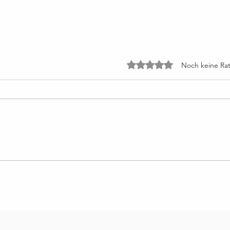
Mit 0 von 5 Sternen bewe
Noch keine Rat
Lektion 49: Die Stimme Gottes
Lekti
spricht den ganzen Tag zu mir
fürc