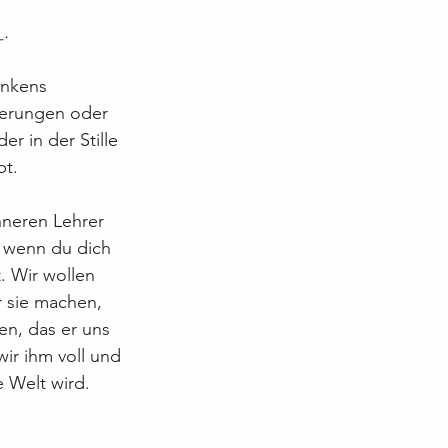
_.
ankens 
ierungen oder 
r in der Stille 
bt.
neren Lehrer 
, wenn du dich 
. Wir wollen 
 sie machen, 
en, das er uns 
ir ihm voll und 
e Welt wird.