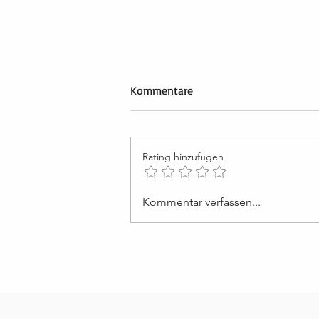
Kommentare
Rating hinzufügen
Lektion 50: Ich werde von der
Kommentar verfassen...
Liebe Gottes erhalten