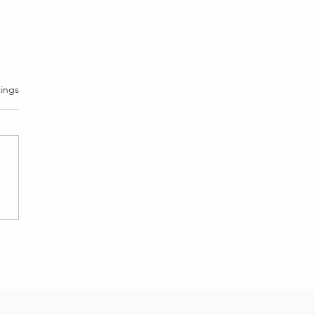
rtet.
ings
on 48: Es gibt nichts zu
hten