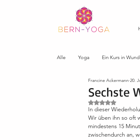
Alle
Yoga
Ein Kurs in Wund
Francine Ackermann
20. J
Sechste W
Mit NaN von 5 Ster
In dieser Wiederholu
Wir üben ihn so oft 
mindestens 15 Minut
zwischendurch an, w