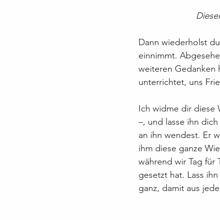
Diesen
Dann wiederholst du
einnimmt. Abgesehen
weiteren Gedanken hi
unterrichtet, uns F
Ich widme dir diese
–, und lasse ihn dic
an ihn wendest. Er wi
ihm diese ganze Wied
während wir Tag für T
gesetzt hat. Lass ih
ganz, damit aus jede