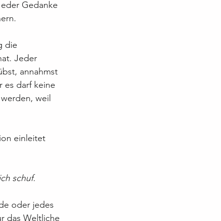
. Jeder Gedanke 
nern.
 die 
at. Jeder 
übst, annahmst 
r es darf keine 
werden, weil 
on einleitet 
ich schuf.
de oder jedes 
r das Weltliche 