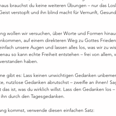
naus brauchst du keine weiteren Übungen – nur das Losla
eist verstopft und ihn blind macht für Vernunft, Gesund
ung wollen wir versuchen, über Worte und Formen hinau
rankommen, auf einem direkteren Weg zu Gottes Frieden
 einfach unsere Augen und lassen alles los, was wir zu wi
nau so kann echte Freiheit entstehen – frei von allem, w
 verstanden haben.
me gibt es: Lass keinen unwichtigen Gedanken unbemer
lte, nutzlose Gedanken abrutschst – zweifle an ihnen! S
t das ist, was du wirklich willst. Lass den Gedanken los –
 ihn durch den Tagesgedanken.
ng kommst, verwende diesen einfachen Satz: