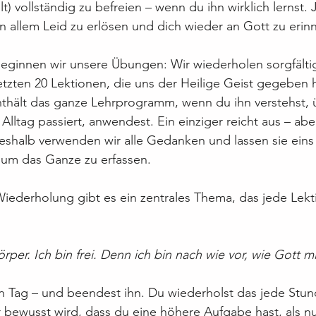
t) vollständig zu befreien – wenn du ihn wirklich lernst
on allem Leid zu erlösen und dich wieder an Gott zu erin
eginnen wir unsere Übungen: Wir wiederholen sorgfältig
zten 20 Lektionen, die uns der Heilige Geist gegeben h
thält das ganze Lehrprogramm, wenn du ihn verstehst, 
 Alltag passiert, anwendest. Ein einziger reicht aus – abe
halb verwenden wir alle Gedanken und lassen sie eins 
t, um das Ganze zu erfassen.
Wiederholung gibt es ein zentrales Thema, das jede Lekti
örper. Ich bin frei. Denn ich bin nach wie vor, wie Gott m
n Tag – und beendest ihn. Du wiederholst das jede Stun
 bewusst wird, dass du eine höhere Aufgabe hast, als nu