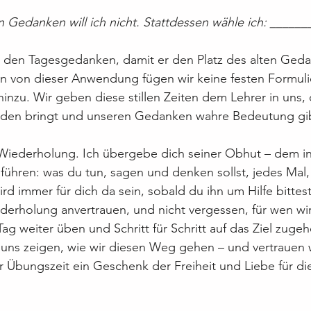
 Gedanken will ich nicht. Stattdessen wähle ich: ______
 den Tagesgedanken, damit er den Platz des alten Ged
 von dieser Anwendung fügen wir keine festen Formul
nzu. Wir geben diese stillen Zeiten dem Lehrer in uns, de
rieden bringt und unseren Gedanken wahre Bedeutung gi
 Wiederholung. Ich übergebe dich seiner Obhut – dem in
h führen: was du tun, sagen und denken sollst, jedes Mal
rd immer für dich da sein, sobald du ihn um Hilfe bittest
erholung anvertrauen, und nicht vergessen, für wen wir
ag weiter üben und Schritt für Schritt auf das Ziel zugeh
n uns zeigen, wie wir diesen Weg gehen – und vertrauen w
r Übungszeit ein Geschenk der Freiheit und Liebe für di