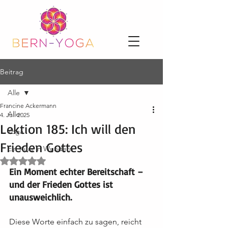
Beitrag
Alle
Francine Ackermann
Alle
4. Juli 2025
Lektion 185: Ich will den
Yoga
Frieden Gottes
Ein Kurs in Wundern
Mit NaN von 5 Sternen bewertet.
Ein Moment echter Bereitschaft – 
und der Frieden Gottes ist 
unausweichlich.
Diese Worte einfach zu sagen, reicht 