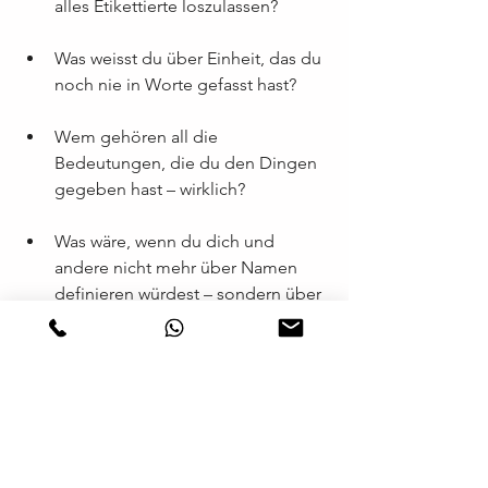
alles Etikettierte loszulassen?
Was weisst du über Einheit, das du 
noch nie in Worte gefasst hast?
Wem gehören all die 
Bedeutungen, die du den Dingen 
gegeben hast – wirklich?
Was wäre, wenn du dich und 
andere nicht mehr über Namen 
definieren würdest – sondern über 
Wahrnehmung?
Welche Energie, Raum und 
Bewusstsein kannst du sein, um 
das Erbe Gottes vollständig zu 
empfangen – jenseits aller 
Trennung?