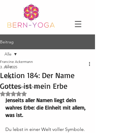
Beitrag
Alle
Francine Ackermann
Alle
3. Juli 2025
Lektion 184: Der Name
Yoga
Gottes ist mein Erbe
Ein Kurs in Wundern
Mit NaN von 5 Sternen bewertet.
Jenseits aller Namen liegt dein 
wahres Erbe: die Einheit mit allem, 
was ist.
Du lebst in einer Welt voller Symbole. 