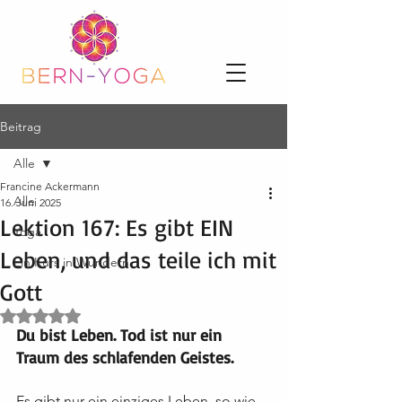
Beitrag
Alle
Francine Ackermann
Alle
16. Juni 2025
Lektion 167: Es gibt EIN
Yoga
Leben, und das teile ich mit
Ein Kurs in Wundern
Gott
Mit NaN von 5 Sternen bewertet.
Du bist Leben. Tod ist nur ein 
Traum des schlafenden Geistes.
Es gibt nur ein einziges Leben, so wie 