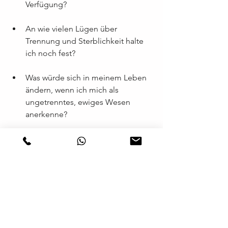
Verfügung?
An wie vielen Lügen über 
Trennung und Sterblichkeit halte 
ich noch fest?
Was würde sich in meinem Leben 
ändern, wenn ich mich als 
ungetrenntes, ewiges Wesen 
anerkenne?
https://lektionen.acim.org/de
 Hier 
findest du die offizielle deutsche Seite 
zum Kurs