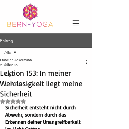
Beitrag
Alle
Francine Ackermann
Alle
2. Juni 2025
Lektion 153: In meiner
Yoga
Wehrlosigkeit liegt meine
Ein Kurs in Wundern
Sicherheit
Mit NaN von 5 Sternen bewertet.
Sicherheit entsteht nicht durch 
Abwehr, sondern durch das 
Erkennen deiner Unangreifbarkeit 