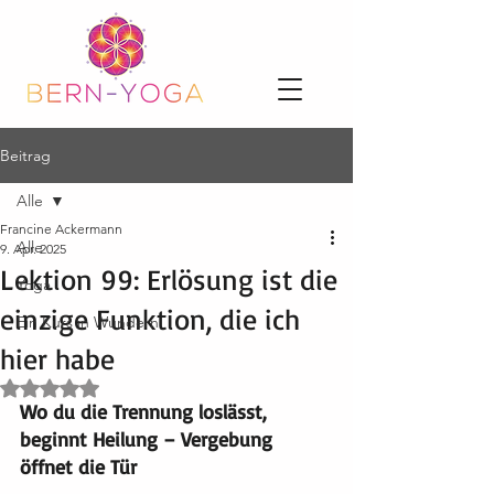
Beitrag
Alle
Francine Ackermann
Alle
9. Apr. 2025
Lektion 99: Erlösung ist die
Yoga
einzige Funktion, die ich
Ein Kurs in Wundern
hier habe
Mit NaN von 5 Sternen bewertet.
Wo du die Trennung loslässt, 
beginnt Heilung – Vergebung 
öffnet die Tür