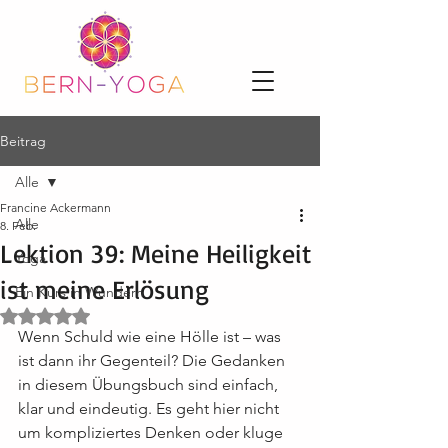
Beitrag
Alle
Francine Ackermann
Alle
8. Feb.
Lektion 39: Meine Heiligkeit
Yoga
ist meine Erlösung
Ein Kurs in Wundern
Mit NaN von 5 Sternen bewertet.
Wenn Schuld wie eine Hölle ist – was 
ist dann ihr Gegenteil? Die Gedanken 
in diesem Übungsbuch sind einfach, 
klar und eindeutig. Es geht hier nicht 
um kompliziertes Denken oder kluge 