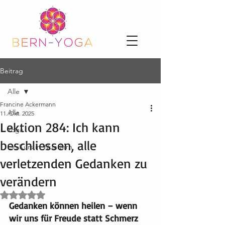
Beitrag
Alle
Francine Ackermann
Alle
11. Okt. 2025
Lektion 284: Ich kann
Yoga
beschliessen, alle
Ein Kurs in Wundern
verletzenden Gedanken zu
verändern
Mit NaN von 5 Sternen bewertet.
Gedanken können heilen – wenn 
wir uns für Freude statt Schmerz 