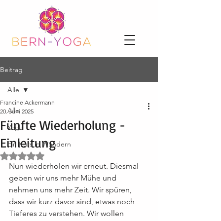
Beitrag
Alle
Francine Ackermann
Alle
20. Juni 2025
Fünfte Wiederholung -
Yoga
Einleitung
Ein Kurs in Wundern
Mit NaN von 5 Sternen bewertet.
Nun wiederholen wir erneut. Diesmal 
geben wir uns mehr Mühe und 
nehmen uns mehr Zeit. Wir spüren, 
dass wir kurz davor sind, etwas noch 
Tieferes zu verstehen. Wir wollen 