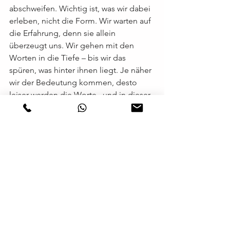
abschweifen. Wichtig ist, was wir dabei 
erleben, nicht die Form. Wir warten auf 
die Erfahrung, denn sie allein 
überzeugt uns. Wir gehen mit den 
Worten in die Tiefe – bis wir das 
spüren, was hinter ihnen liegt. Je näher 
wir der Bedeutung kommen, desto 
leiser werden die Worte –und in dieser 
Stille finden wir Frieden.
https://lektionen.acim.org/de
 Hier 
findest du die offizielle deutsche Seite 
zum Kurs
Ein Kurs in Wundern
Yoga
Ein Kurs in Wundern