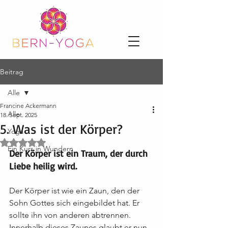
Beitrag
Alle
Francine Ackermann
Alle
18. Sept. 2025
5. Was ist der Körper?
Yoga
Mit NaN von 5 Sternen bewertet.
Ein Kurs in Wundern
Der Körper ist ein Traum, der durch 
Liebe heilig wird.
Der Körper ist wie ein Zaun, den der 
Sohn Gottes sich eingebildet hat. Er 
sollte ihn von anderen abtrennen. 
Innerhalb dieses Zaunes glaubt er nun 